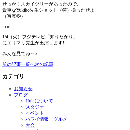
せっかくスカイツリーがあったので、
貴重なYukiko先生ショット（笑）撮ったぜよ
（写真⑥）
marii
1/4（火）フジテレビ「知りたがり」
にエリマリ先生が出演します!!
みんな見てね～♪
前の記事
一覧へ
次の記事
カテゴリ
お知らせ
ブログ
Hulaについて
スタジオ
イベント
ハワイ情報・グルメ
大会