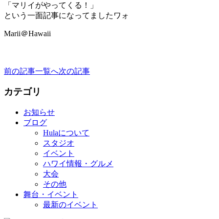
「マリイがやってくる！」
という一面記事になってましたワォ
Marii＠Hawaii
前の記事
一覧へ
次の記事
カテゴリ
お知らせ
ブログ
Hulaについて
スタジオ
イベント
ハワイ情報・グルメ
大会
その他
舞台・イベント
最新のイベント