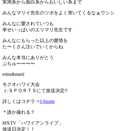
実用系から面白系からおいしい系まで
みんなマリイ先生のツボをよく突いてくるなぁウシシ
みんなに愛されていつも
幸せいっぱいのエリマリ先生です
みんなにもらった以上の愛情を
た〜くさん注いでいくからね
みんな本当にありがとう
ぶちゅ〜〜〜〜
erina&marii
モクオハワイ大会
Ｊ-ＳＰＯＲＴＳにて放送決定!!
詳しくはコチラ⇒
J-Sports
＊誰か撮れる？
MXTV「ハワイアンライブ」
放送日決定！！