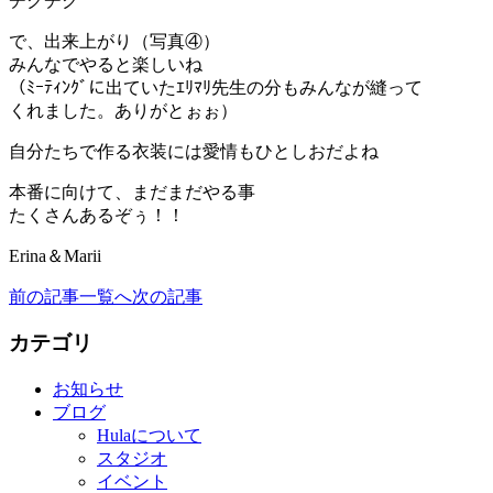
チクチク
で、出来上がり（写真④）
みんなでやると楽しいね
（ﾐｰﾃｨﾝｸﾞに出ていたｴﾘﾏﾘ先生の分もみんなが縫って
くれました。ありがとぉぉ）
自分たちで作る衣装には愛情もひとしおだよね
本番に向けて、まだまだやる事
たくさんあるぞぅ！！
Erina＆Marii
前の記事
一覧へ
次の記事
カテゴリ
お知らせ
ブログ
Hulaについて
スタジオ
イベント