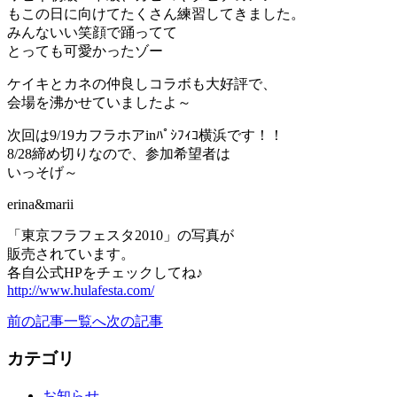
もこの日に向けてたくさん練習してきました。
みんないい笑顔で踊ってて
とっても可愛かったゾー
ケイキとカネの仲良しコラボも大好評で、
会場を沸かせていましたよ～
次回は9/19カフラホアinﾊﾟｼﾌｨｺ横浜です！！
8/28締め切りなので、参加希望者は
いっそげ～
erina&marii
「東京フラフェスタ2010」の写真が
販売されています。
各自公式HPをチェックしてね♪
http://www.hulafesta.com/
前の記事
一覧へ
次の記事
カテゴリ
お知らせ