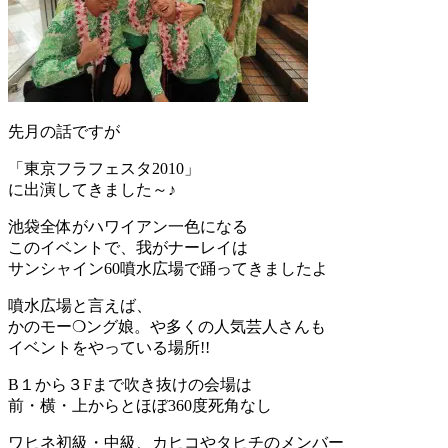
先月の話ですが
「東京フラフェスタ2010」
に出演してきました～♪
池袋全体がハワイアン一色になる
このイベントで、我がナーレイは
サンシャイン60噴水広場で踊ってきましたよ
噴水広場と言えば、
かのモー❍ング娘。や多くの人気芸人さんも
イベントをやっている場所!!
B１から３Fまで吹き抜けの会場は
前・横・上からとほぼ360度死角なし
ワヒネ初級・中級、カヒコやタヒチのメンバー